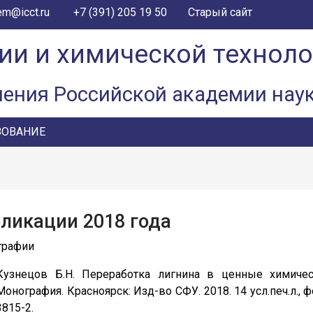
+7 (391) 205 19 50
em@icct.ru
Старый сайт
ии и химической технол
ления Российской академии нау
ЗОВАНИЕ
ликации 2018 года
графии
Кузнецов Б.Н. Переработка лигнина в ценные химиче
Монография. Красноярск: Изд-во СФУ. 2018. 14 усл.печ.л., фо
3815-2.