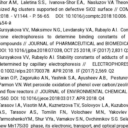
Shor A.M., Laletina S.S., Ivanova-Shor E.A., Nasluzov V.A. Theor
sized Ag clusters supported on defective SiO2 surface //
2018. - V.1144. - P. 56-65. DOI: 10.1016/j.comptc.2018.10.006
%54-й
Sursyakova V.V., Maksimov N.G., Levdansky V.A., Rubaylo A.I. Com
zone electrophoresis to determine binding constants of cy
compounds // JOURNAL of PHARMACEUTICAL and BIOMEDICAL AN
DOI: 10.1016/j.jpba.2018.07.038, OCT 25 2018, IF (2017) 2,831 Q
Sursyakova V.V., Rubaylo A.I. Stability constants of adducts of 
determined by capillary electrophoresis // ELECTROPHORESIS
10.1002/elps.201700378. APR 2018. IF (2017) 2,569. Q2
Taran O.P., Zagoruiko A.N., Yashnik S.A., Ayusheev A.B., Pestunov A
Parmon V.N. Wet peroxide oxidation of phenol over carbon/zeolite
and flow reactors // JOURNAL of ENVIRONMENTAL CHEMICAL ENG
2560. DOI: 10.1016/j.jece.2018.03.017. APR 2018. Q4
Tarasov I.A., Visotin M.A., Kuznetzova T.V., Solovyov L.A., Kuzubo
A.S., Tarasov A.S., Tomilin F.N., Volochaev M.N., Yakovlev 
YarmoshenkoY.M., Shur V.Ya., Varnakov S.N., Ovchinnikov S.G. Sel
new Mn17Si30 phase, its electronic, transport, and optical pr