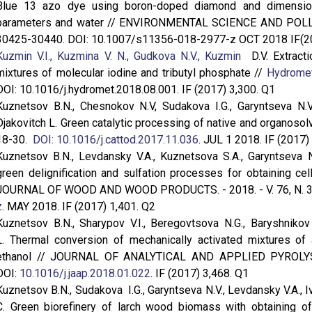
Blue 13 azo dye using boron-doped diamond and dimensiona
parameters and water // ENVIRONMENTAL SCIENCE AND POLLUT
30425-30440. DOI: 10.1007/s11356-018-2977-z OCT 2018 IF(2
Kuzmin V.I., Kuzmina V. N., Gudkova N.V., Kuzmin
D.V. Extract
mixtures of molecular iodine and tributyl phosphatе //
Hydromet
DOI: 10.1016/j.hydromet.2018.08.001. IF (2017) 3,300. Q1
Kuznetsov B.N., Chesnokov N.V, Sudakova I.G., Garyntseva N.V.
Djakovitch L. Green catalytic processing of native and organosolv
18-30.
DOI: 10.1016/j.cattod.2017.11.036
. JUL 1 2018. IF (2017)
Kuznetsov B.N., Levdansky V.A., Kuznetsova S.A., Garyntseva N.
green delignification and sulfation processes for obtaining 
JOURNAL OF WOOD AND WOOD PRODUCTS. - 2018. - V. 76, N. 3. 
z
. MAY 2018. IF (2017) 1,401. Q2
Kuznetsov B.N., Sharypov V.I., Beregovtsova N.G., Baryshnikov 
L. Thermal conversion of mechanically activated mixtures of 
ethanol // JOURNAL OF ANALYTICAL AND APPLIED PYROLYSIS
DOI:
10.1016/j.jaap.2018.01.022
. IF (2017) 3,468. Q1
Kuznetsov B.N., Sudakova I.G., Garyntseva N.V., Levdansky V.A., I
C. Green biorefinery of larch wood biomass with obtaining o