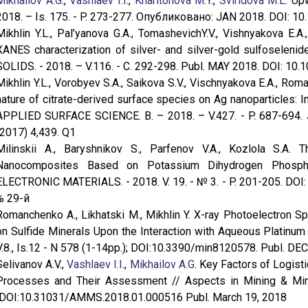
Mikhailov A.G
.,
Vashlaev I.I
.,
Kharitonova M.Y
.,
Sviridova M.L
. Up
2018. – Is. 175. - P. 273-277. Опубликовано: JAN 2018. DOI: 10.
Mikhlin Y.L., Pal’yanova G.A., TomashevichY.V., Vishnyakova E
XANES characterization of silver- and silver-gold sulfosel
SOLIDS. - 2018. – V.116. - С. 292-298. Publ. MAY 2018. DOI: 10.1
Mikhlin Y.L., Vorobyev S.A., Saikova S.V., Vischnyakova E.A., Rom
nature of citrate-derived surface species on Ag nanoparticles: 
APPLIED SURFACE SCIENCE. В. – 2018. – V.427. - P. 687-694. J
(2017) 4,439. Q1
Milinskii A., Baryshnikov S., Parfenov V.A., Kozlola S.A.
Nanocomposites Based on Potassium Dihydrogen Phos
ELECTRONIC MATERIALS. - 2018. V. 19. - № 3. - P. 201-205. D
% 29-й
Romanchenko A., Likhatski M., Mikhlin Y. X-ray Photoelectron 
on Sulfide Minerals Upon the Interaction with Aqueous Platinu
V.8., Is.12 - N 578 (1-14pp.); DOI:10.3390/min8120578. Publ. DE
Selivanov A.V.,
Vashlaev I.I
.,
Mikhailov A.G
. Key Factors of Logist
Processes and Their Assessment // Aspects in Mining & Miner
DOI:10.31031/AMMS.2018.01.000516 Publ. March 19, 2018