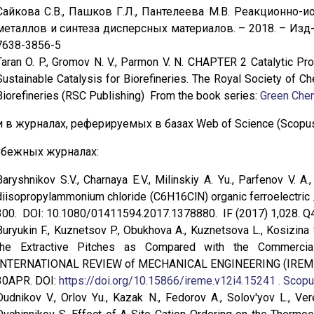
Сайкова С.В., Пашков Г.Л., Пантелеева М.В. Реакционно
металлов и синтеза дисперсных материалов. – 2018. – Изд-во 
7638-3856-5
Taran O. P., Gromov N. V., Parmon V. N. CHAPTER 2 Catalytic Pr
Sustainable Catalysis for Biorefineries. The Royal Society of Ch
Biorefineries (RSC Publishing) From the book series:
Green Chem
и в журналах, реферируемых в базах Web of Science (Scopus
убежных журналах:
Baryshnikov S.V., Charnaya E.V., Milinskiy A. Yu., Parfenov V. A
diisopropylammonium chloride (C6H16ClN) organic ferroelectric 
300. DOI: 10.1080/01411594.2017.1378880. IF (2017) 1,028. Q
Buryukin F., Kuznetsov P., Obukhova A., Kuznetsova L., Kosizina 
the Extractive Pitches as Compared with the Commercial
INTERNATIONAL REVIEW of MECHANICAL ENGINEERING (IREME). - 2
30APR. DOI:
https://doi.org/10.15866/ireme.v12i4.15241 . Scop
Dudnikov V., Orlov Yu., Kazak N., Fedorov A., Solov'yov L., Vere