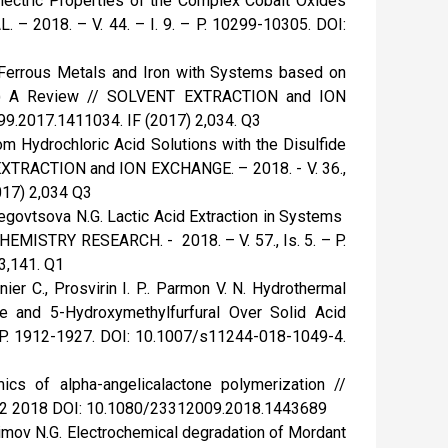
electric Properties of the Complex Cobalt Oxides
– 2018. – V. 44. – I. 9. – P. 10299-10305. DOI:
Non-Ferrous Metals and Iron with Systems based on
301) A Review // SOLVENT EXTRACTION and ION
299.2017.1411034. IF (2017) 2,034. Q3
 from Hydrochloric Acid Solutions with the Disulfide
T EXTRACTION and ION EXCHANGE. – 2018. - V. 36.,
017) 2,034 Q3
 Beregovtsova N.G. Lactic Acid Extraction in Systems
MISTRY RESEARCH. - 2018. – V. 57., Is. 5. – P.
3,141. Q1
ier C., Prosvirin I. P.. Parmon V. N. Hydrothermal
se and 5-Hydroxymethylfurfural Over Solid Acid
. – P. 1912-1927. DOI: 10.1007/s11244-018-1049-4.
ics of alpha-angelicalactone polymerization //
 12 2018 DOI: 10.1080/23312009.2018.1443689
ksimov N.G. Electrochemical degradation of Mordant