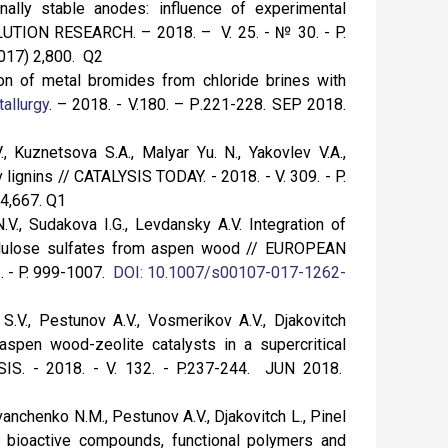
lly stable anodes: influence of experimental
ION RESEARCH. – 2018. – V. 25. - № 30. - P.
017) 2,800. Q2
ion of metal bromides from chloride brines with
allurgy
. – 2018. - V.180. – Р.221-228. SEP 2018.
, Kuznetsova S.A., Malyar Yu. N., Yakovlev V.A.,
 lignins // CATALYSIS TODAY. - 2018. - V. 309. - P.
 4,667. Q1
V., Sudakova I.G., Levdansky A.V. Integration of
cellulose sulfates from aspen wood // EUROPEAN
- P. 999-1007.
DOI: 10.1007/s00107-017-1262-
S.V., Pestunov A.V., Vosmerikov А.V., Djakovitch
aspen wood-zeolite catalysts in a supercritical
. - 2018. - V. 132. - P.237-244. JUN 2018.
vanchenko N.M., Pestunov A.V., Djakovitch L., Pinel
f bioactive compounds, functional polymers and