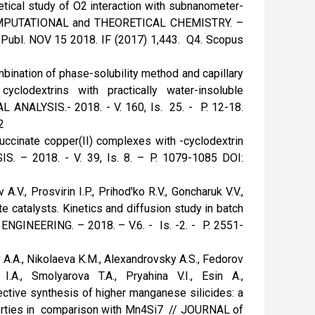
etical study of O2 interaction with subnanometer-
 COMPUTATIONAL and THEORETICAL CHEMISTRY. –
. Publ. NOV 15 2018. IF (2017) 1,443. Q4. Scopus
bination of phase-solubility method and capillary
clodextrins with practically water-insoluble
ALYSIS.- 2018. - V. 160, Is. 25. - P. 12-18.
2
succinate copper(II) complexes with -cyclodextrin
. – 2018. - V. 39, Is. 8. – P. 1079-1085 DOI:
.V., Prosvirin I.P., Prihod'ko R.V., Goncharuk V.V.,
 catalysts. Kinetics and diffusion study in batch
INEERING. – 2018. – V.6. - Is. -2. - P. 2551-
v A.A., Nikolaeva K.M., Alexandrovsky A.S., Fedorov
I.A., Smolyarova T.A., Pryahina V.I., Esin A.,
ective synthesis of higher manganese silicides: a
operties in comparison with Mn4Si7 // JOURNAL of