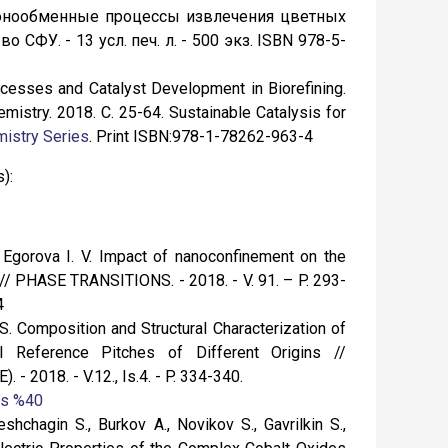
-ионообменные процессы извлечения цветных
СФУ. - 13 усл. печ. л. - 500 экз. ISBN 978-5-
ocesses and Catalyst Development in Biorefining.
emistry. 2018. C. 25-64. Sustainable Catalysis for
istry Series
. Print ISBN:978-1-78262-963-4
):
., Egorova I. V. Impact of nanoconfinement on the
// PHASE TRANSITIONS. - 2018. - V. 91. – P. 293-
4
S. Composition and Structural Characterization of
 Reference Pitches of Different Origins //
018. - V.12., Is.4. - P. 334-340.
us %40
shchagin S., Burkov A., Novikov S., Gavrilkin S.,