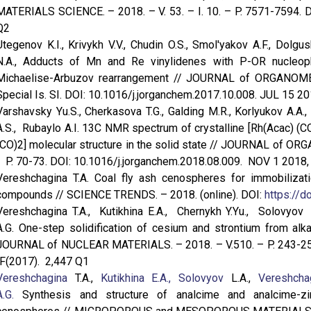
MATERIALS SCIENCE. – 2018. – V. 53. – I. 10. – P. 7571-7594. 
Q2
Utegenov K.I., Krivykh V.V., Chudin O.S., Smol'yakov A.F., Dolgu
N.A., Adducts of Mn and Re vinylidenes with P-OR nucleophil
Michaelise-Arbuzov rearrangement // JOURNAL of ORGANOME
Special Is. SI. DOI: 10.1016/j.jorganchem.2017.10.008. JUL 15 2
Varshavsky Yu.S., Cherkasova T.G., Galding M.R., Korlyukov A.A.,
A.S., Rubaylo A.I. 13C NMR spectrum of crystalline [Rh(Acac) (CO
(CO)2] molecular structure in the solid state // JOURNAL of OR
- P. 70-73. DOI: 10.1016/j.jorganchem.2018.08.009. NOV 1 2018,
Vereshchagina T.A. Coal fly ash cenospheres for immobilizatio
compounds // SCIENCE TRENDS. – 2018. (online). DOI:
https://d
Vereshchagina T.A., Kutikhina E.A., Chernykh Y.Yu., Solovyov 
A.G. One-step solidification of cesium and strontium from alka
JOURNAL of NUCLEAR MATERIALS. – 2018. – V.510. – P. 243-255
IF(2017). 2,447 Q1
Vereshchagina
T.A.,
Kutikhina E.A.,
Solovyov
L.A.,
Vereshchag
A.G.
Synthesis and structure of analcime and analcime-zi