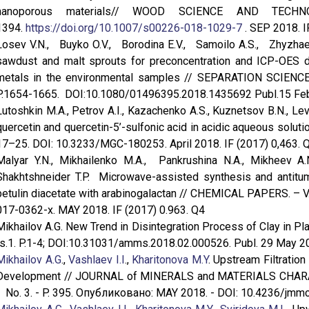
nanoporous materials// WOOD SCIENCE AND TECH
1394.
https://doi.org/10.1007/s00226-018-1029-7
. SEP 2018. I
Losev V.N., Buyko O.V., Borodina E.V., Samoilo A.S., Zhyzhae
sawdust and malt sprouts for preconcentration and ICP-OES de
metals in the environmental samples // SEPARATION SCIENCE
P.1654-1665. DOI:10.1080/01496395.2018.1435692 Publ.15 Feb 
Lutoshkin M.A., Petrov A.I., Kazachenko A.S., Kuznetsov B.N., Le
quercetin and quercetin-5’-sulfonic acid in acidic aqueous solut
17–25. DOI: 10.3233/MGC-180253. April 2018. IF (2017) 0,463. 
Malyar Y.N., Mikhailenko M.A., Pankrushina N.A., Mikheev A.N.
Shakhtshneider T.P. Microwave-assisted synthesis and antitum
betulin diacetate with arabinogalactan // CHEMICAL PAPERS. – V
017-0362-x. MAY 2018. IF (2017) 0.963. Q4
Mikhailov A.G. New Trend in Disintegration Process of Clay in Pla
Is.1. P.1-4; DOI:10.31031/amms.2018.02.000526. Publ. 29 May 2
Mikhailov A.G
.,
Vashlaev I.I
.,
Kharitonova M.Y
. Upstream Filtratio
Development // JOURNAL of MINERALS and MATERIALS CHARAC
- No. 3. - P. 395. Опубликовано: MAY 2018. - DOI: 10.4236/jm