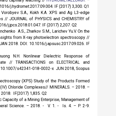
ward capillary leaching //
HYDROMETALLURGY
. –
1016/j.hydromet.2017.09.004. IF (2017) 3,300. Q1
.A., Vorobyev S.A., Kokh K.A. XPS and Ag L3-edge
enides // JOURNAL of PHYSICS and CHEMISTRY of
016/j.jpcs.2018.01.047. IF (2017) 2,207. Q2
anchenko A.S., Zharkov S.M., Larichev Yu.V. On the
Insights from X-ray photoelectron spectroscopy //
AN 2018. DOI: 10.1016/j.apsusc.2017.09.026. IF
 Thuong N.H. Nonlinear Dielectric Response of
phate // TRANSACTIONS on ELECTRICAL and
OI: 10.1007/s42341-018-0032-x JUN 2018, Scopus
Spectroscopy (XPS) Study of the Products Formed
m (IV) Chloride Complexes// MINERALS. – 2018. –
C 2018. IF(2017) 1,835. Q2
ic Capacity of a Mining Enterprise, Management of
al Science. – 2018. - V. 1. - Is. 4. – P. 2-9.