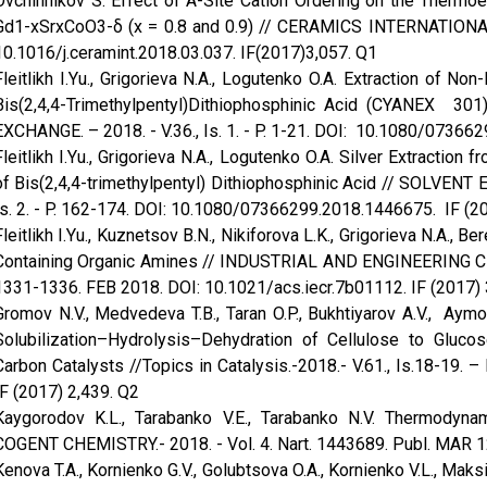
Ovchinnikov S. Effect of A-Site Cation Ordering on the Thermo
Gd1-xSrxCoO3-δ (x = 0.8 and 0.9) // CERAMICS INTERNATIONAL. 
10.1016/j.ceramint.2018.03.037. IF(2017)3,057. Q1
Fleitlikh I.Yu., Grigorieva N.A., Logutenko O.A. Extraction of 
Bis(2,4,4-Trimethylpentyl)Dithiophosphinic Acid (CYANEX 
EXCHANGE. – 2018. - V.36., Is. 1. - P. 1-21. DOI: 10.1080/07366
Fleitlikh I.Yu., Grigorieva N.A., Logutenko O.A. Silver Extraction
of Bis(2,4,4-trimethylpentyl) Dithiophosphinic Acid // SOLVEN
Is. 2. - P. 162-174. DOI: 10.1080/07366299.2018.1446675. IF (2
Fleitlikh I.Yu., Kuznetsov B.N., Nikiforova L.K., Grigorieva N.A.,
Containing Organic Amines // INDUSTRIAL AND ENGINEERING CHE
1331-1336. FEB 2018. DOI: 10.1021/acs.iecr.7b01112. IF (2017) 
Gromov N.V., Medvedeva T.B., Taran O.P., Bukhtiyarov A.V., Aymon
Solubilization–Hydrolysis–Dehydration of Cellulose to Gluco
Carbon Catalysts //Topics in Catalysis.-2018.- V.61., Is.18-19
IF (2017) 2,439. Q2
Kaygorodov K.L., Tarabanko V.E., Tarabanko N.V. Thermodynam
COGENT CHEMISTRY.- 2018. - Vol. 4. Nart. 1443689. Publ. MAR
Kenova T.A., Kornienko G.V., Golubtsova O.A., Kornienko V.L., Ma