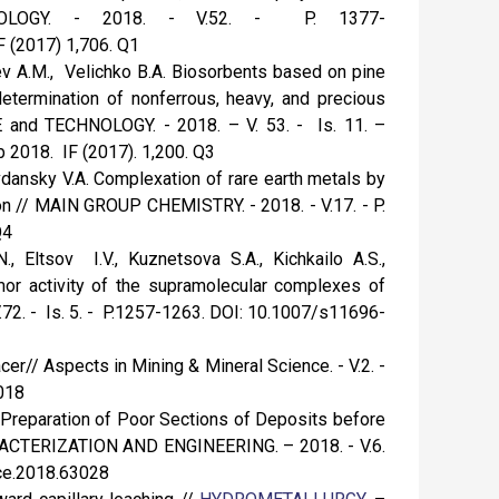
NOLOGY. - 2018. - V.52. - P. 1377-
F (2017) 1,706. Q1
v A.M., Velichko B.A. Biosorbents based on pine
termination of nonferrous, heavy, and precious
 and TECHNOLOGY. - 2018. – V. 53. - Is. 11. –
2018. IF (2017). 1,200. Q3
vdansky V.A. Complexation of rare earth metals by
ion // MAIN GROUP CHEMISTRY. - 2018. - V.17. - P.
Q4
, Eltsov I.V., Kuznetsova S.A., Kichkailo A.S.,
or activity of the supramolecular complexes of
.72. - Is. 5. - P.1257-1263. DOI: 10.1007/s11696-
cer// Aspects in Mining & Mineral Science. - V.2. -
018
n Preparation of Poor Sections of Deposits before
TERIZATION AND ENGINEERING. – 2018. - V.6.
mce.2018.63028