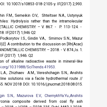
DOI: 10.1007/s10853-018-2105-y. IF(2017) 2,993.
shin F.M., Semeikin O.V., Shteltser N.A., Ustynyuk
es: Hydrolysis rather than the intramolecular
TALLIC CHEMISTRY. – V. 867. - P. 113-124. -
018. IF(2017) 1,946 Q2
 Podkorytov I.S., Gindin V.A., Smirnov S.N., Mazur
)2]: A contribution to the discussion on [Rh(Acac)
GANOMETALLIC CHEMISTRY. – 2018. - V. 874.,Is. 1.
 IF (2017) 1,946. Q2
n of alkaline radioactive waste in mineral-like
oi.org/10.31988/SciTrends.41953
.
L.A., Zhizhaev A.M., Vereshchagin S.N., Anshits
line solutions via a facile hydrothermal route //
. NOV 2018 DOI: 10.1016/j.jnucmat.2018.08.015.
in S.N.,
Mazurova E.V.,
ChernykhYa.Yu.,
Anshits
rconia composite derived from coal fly ash