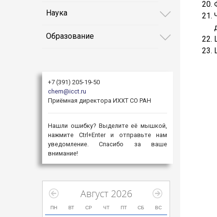
Наука
Образование
+7 (391) 205-19-50
chem@icct.ru
Приёмная директора ИХХТ СО РАН
Нашли ошибку? Выделите её мышкой,
нажмите Ctrl+Enter и отправьте нам
уведомление. Спасибо за ваше
внимание!
Август 2026
ПН
ВТ
СР
ЧТ
ПТ
СБ
ВС