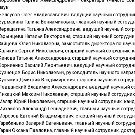
Воробьев Сергей Александрович - секретарь Ученого сов
наук
Белоусов Олег Владиславович, ведущий научный сотрудник
Бурмакина Галина Вениаминовна, главный научный сотрудн
Верещагина Татьяна Александровна, ведущий научный сотр
Гарынцева Наталья Викторовна, старший научный сотрудни
Зайцева Юлия Николаевна, заместитель директора по научн
Калякин Сергей Николаевич, старший научный сотрудник, к
Кенова Татьяна Александровна, старший научный сотрудник
Корниенко Василий Леонтьевич, ведущий научный сотрудни
Кузнецов Борис Николаевич, руководитель научного направ
Кузьмин Дмитрий Владимирович, старший научный сотрудн
Левданский Владимир Александрович, ведущий научный сот
Лихацкий Максим Николаевич, старший научный сотрудник,
Маляр Юрий Николаевич, старший научный сотрудник, канд
Михайлов Александр Геннадьевич, главный научный сотруд
Морозов Евгений Владимирович, старший научный сотрудн
Тарабанько Валерий Евгеньевич, главный научный сотрудни
Таран Оксана Павловна, главный научный сотрудник, докто