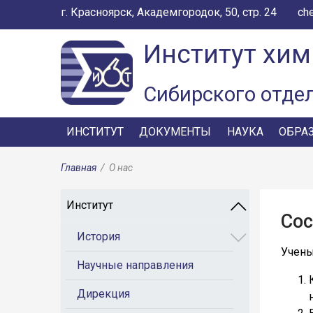
г. Красноярск, Академгородок, 50, стр. 24
ch
Институт хим
Сибирского отде
ИНСТИТУТ
ДОКУМЕНТЫ
НАУКА
ОБРА
Главная
/
О нас
Институт
Сос
История
Учены
Научные направления
Дирекция