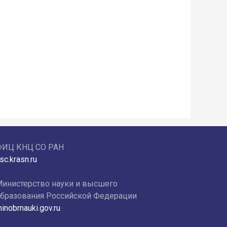
ФИЦ КНЦ СО РАН
sc.krasn.ru
инистерство науки и высшего
бразования Российской Федерации
inobrnauki.gov.ru