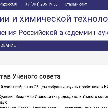
+7 (391) 205 19 50
em@icct.ru
Старый сайт
ии и химической технол
ления Российской академии нау
ЗОВАНИЕ
тав Ученого совета
й совет избран на Общем собрании научных работников ИХХ
Кузьмин Владимир Иванович - председатель Ученого совет
наук