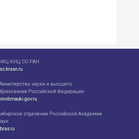
ФИЦ КНЦ СО РАН
sc.krasn.ru
инистерство науки и высшего
бразования Российской Федерации
inobrnauki.gov.ru
ибирское отделение Российской Академии
аук
bras.ru