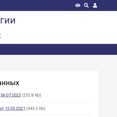
огии
к
анных
06.07.2023
(252.8 Kb)
т 12.05.2021
(443.2 Kb)