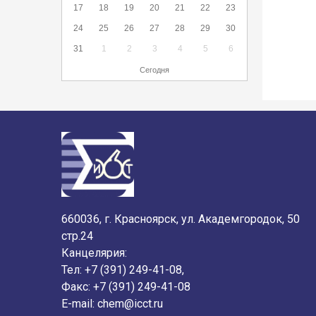
17
18
19
20
21
22
23
24
25
26
27
28
29
30
31
1
2
3
4
5
6
Сегодня
660036, г. Красноярск, ул. Академгородок, 50
стр.24
Канцелярия:
Тел: +7 (391) 249-41-08,
Факс: +7 (391) 249-41-08
E-mail:
chem@icct.ru