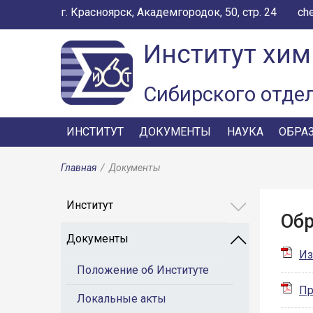
г. Красноярск, Академгородок, 50, стр. 24
ch
Институт хим
Сибирского отде
ИНСТИТУТ
ДОКУМЕНТЫ
НАУКА
ОБРА
Главная
/
Документы
Институт
Обр
Документы
Из
Положение об Институте
Пр
Локальные акты