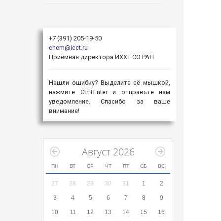
+7 (391) 205-19-50
chem@icct.ru
Приёмная директора ИХХТ СО РАН
Нашли ошибку? Выделите её мышкой,
нажмите Ctrl+Enter и отправьте нам
уведомление. Спасибо за ваше
внимание!
Август 2026
ПН
ВТ
СР
ЧТ
ПТ
СБ
ВС
27
28
29
30
31
1
2
3
4
5
6
7
8
9
10
11
12
13
14
15
16