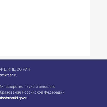
ФИЦ КНЦ СО РАН
sc.krasn.ru
инистерство науки и высшего
бразования Российской Федерации
inobrnauki.gov.ru