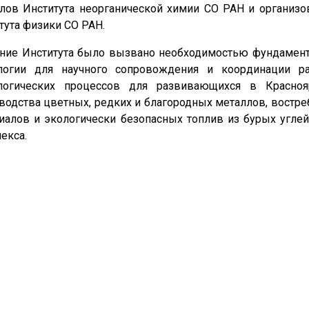
лов Института неорганической химии СО РАН и организо
тута физики СО РАН.
ние Института было вызвано необходимостью фундамент
ологии для научного сопровождения и координации р
ологических процессов для развивающихся в Красно
водства цветных, редких и благородных металлов, востр
иалов и экологически безопасных топлив из бурых угле
екса.