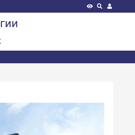
огии
к