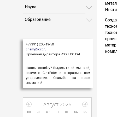
метал
Наука
Инсти
Образование
Созда
техн
техн
произ
+7 (391) 205-19-50
матер
chem@icct.ru
компл
Приёмная директора ИХХТ СО РАН
Нашли ошибку? Выделите её мышкой,
нажмите Ctrl+Enter и отправьте нам
уведомление. Спасибо за ваше
внимание!
Август 2026
ПН
ВТ
СР
ЧТ
ПТ
СБ
ВС