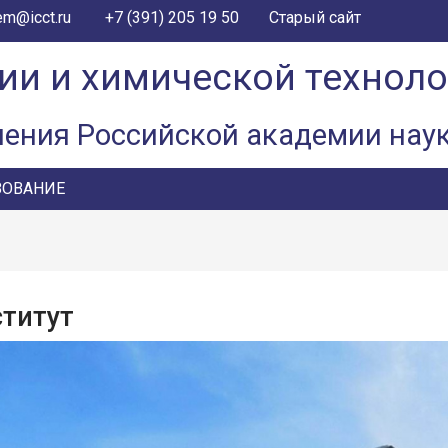
+7 (391) 205 19 50
em@icct.ru
Старый сайт
ии и химической технол
ления Российской академии нау
ЗОВАНИЕ
титут