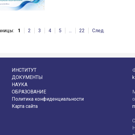
аницы:
1
2
3
4
5
...
22
След.
ИНСТИТУТ
ДОКУМЕНТЫ
k
НАУКА
ОБРАЗОВАНИЕ
М
Политика конфиденциальности
о
Карта сайта
m
С
Н