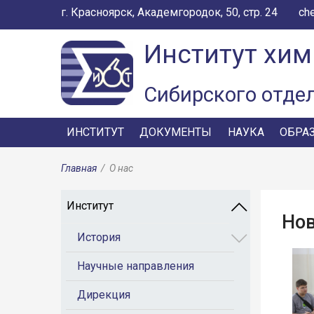
г. Красноярск, Академгородок, 50, стр. 24
ch
Институт хим
Сибирского отде
ИНСТИТУТ
ДОКУМЕНТЫ
НАУКА
ОБРА
Главная
/
О нас
Институт
Но
История
Научные направления
Дирекция