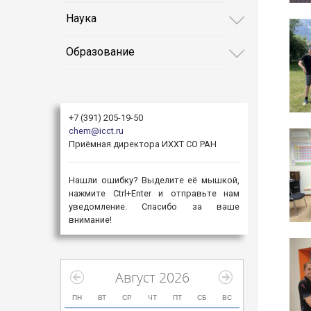
Наука
Образование
+7 (391) 205-19-50
chem@icct.ru
Приёмная директора ИХХТ СО РАН
Нашли ошибку? Выделите её мышкой,
нажмите Ctrl+Enter и отправьте нам
уведомление. Спасибо за ваше
внимание!
Август 2026
ПН
ВТ
СР
ЧТ
ПТ
СБ
ВС