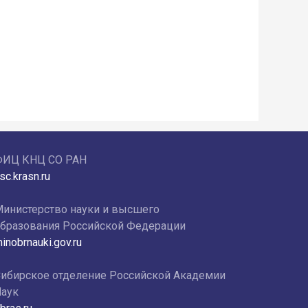
ФИЦ КНЦ СО РАН
sc.krasn.ru
инистерство науки и высшего
бразования Российской Федерации
inobrnauki.gov.ru
ибирское отделение Российской Академии
аук