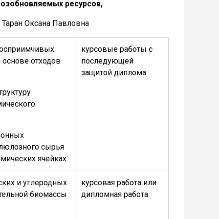
возобновляемых ресурсов,
Н Таран Оксана Павловна
восприимчивых
курсовые работы с
 основе отходов
последующей
защитой диплома
труктуру
мического
ионных
ллюлозного сырья
мических ячейках.
ских и углеродных
курсовая работа или
ительной биомассы
дипломная работа