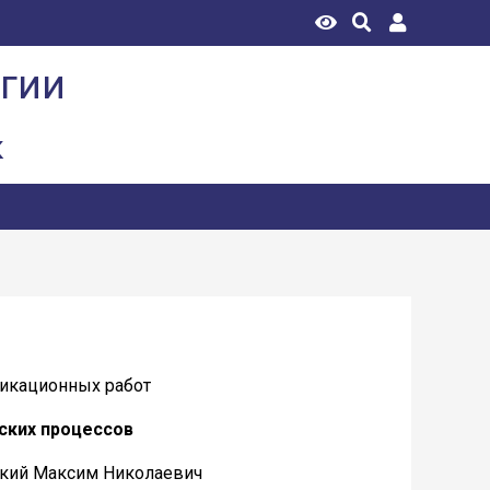
огии
к
икационных работ
ских процессов
ацкий Максим Николаевич