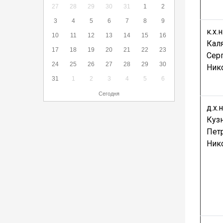
27
28
29
30
31
1
2
3
4
5
6
7
8
9
к.х.н.
10
11
12
13
14
15
16
Кал
17
18
19
20
21
22
23
Сер
24
25
26
27
28
29
30
Ник
31
1
2
3
4
5
6
Сегодня
д.х.н
Куз
Пет
Ник