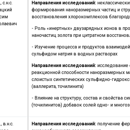
, с.н.с.
Направления исследований:
неклассическ
ацкий
формирования наноразмерных частиц и стру
сим
восстановления хлорокомплексов благород
олаевич
- Роль «инертных» двузарядных ионов в про
наночастиц золота при цитратном восстанов
- Изучение процесса и продуктов взаимодей
сульфидом натрия в водных растворах
Направления исследований:
исследование 
реакционной способности наноразмерных м
слоистых синтетических сульфидно-гидрок
(валлерита, точилинита)
- Влияние на структуру, состав и свойства с
(точилинитов) добавок солей одно- и много
., в.н.с.
Направления исследований:
получение фе