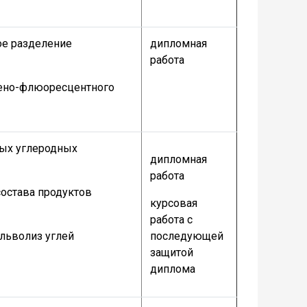
ое разделение
дипломная
работа
гено-флюоресцентного
ых углеродных
дипломная
работа
состава продуктов
курсовая
работа с
ольволиз углей
последующей
защитой
диплома