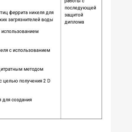
работы с
последующей
стиц феррита никеля для
защитой
ких загрязнителей воды
диплома
с использованием
келя с использованием
 цитратным методом
с целью получения 2 D
я для создания