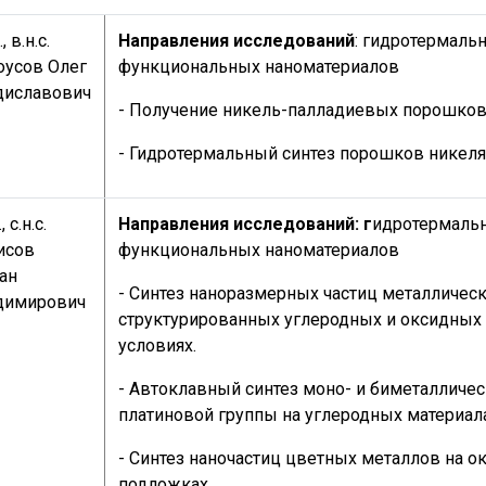
., в.н.с.
Направления исследований
: гидротермаль
оусов Олег
функциональных наноматериалов
диславович
- Получение никель-палладиевых порошков
- Гидротермальный синтез порошков никеля
, с.н.с.
Направления исследований: г
идротермальн
исов
функциональных наноматериалов
ан
- Синтез наноразмерных частиц металлическ
димирович
структурированных углеродных и оксидных 
условиях.
- Автоклавный синтез моно- и биметалличес
платиновой группы на углеродных материал
- Синтез наночастиц цветных металлов на о
подложках