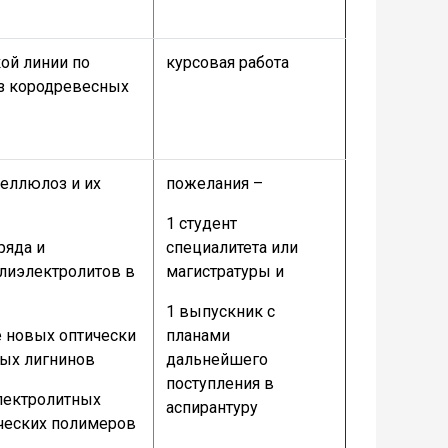
ой линии по
курсовая работа
з кородревесных
еллюлоз и их
пожелания –
1 студент
ряда и
специалитета или
лиэлектролитов в
магистратуры и
1 выпускник с
е новых оптически
планами
ых лигнинов
дальнейшего
поступления в
лектролитных
аспирантуру
ических полимеров