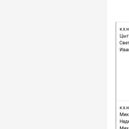
к.х.н.
Цыг
Све
Ива
к.х.н.
Мик
Над
Мих