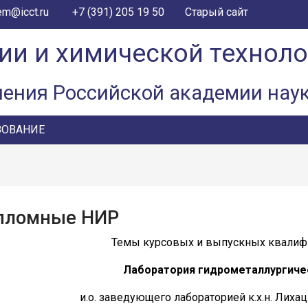
+7 (391) 205 19 50
em@icct.ru
Старый сайт
ии и химической технол
ления Российской академии нау
ЗОВАНИЕ
пломные НИР
Темы курсовых и выпускных квалиф
Лаборатория гидрометаллургиче
и.о. заведующего лабораторией к.х.н. Лих