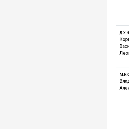
д.х.н
Кор
Вас
Лео
м.н.
Вла
Але