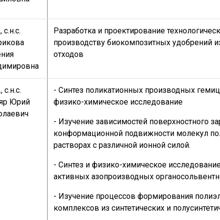
, с.н.с.
Разработка и проектирование технологическ
рикова
производству биокомпозитных удобрений и
ения
отходов
димировна
, с.н.с.
- Синтез поликатионных производных гемиц
яр Юрий
физико-химическое исследование
олаевич
- Изучение зависимостей поверхностного за
конформационной подвижности молекул по
растворах с различной ионной силой.
- Синтез и физико-химическое исследовани
активных азопроизводных органосольвентн
- Изучение процессов формирования полиэ
комплексов из синтетических и полусинтет