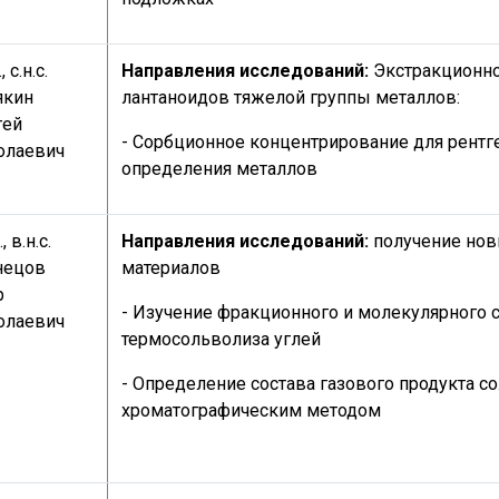
, с.н.с.
Направления исследований:
Экстракционн
якин
лантаноидов тяжелой группы металлов:
гей
- Сорбционное концентрирование для рент
олаевич
определения металлов
., в.н.с.
Направления исследований:
получение нов
нецов
материалов
р
- Изучение фракционного и молекулярного 
олаевич
термосольволиза углей
- Определение состава газового продукта с
хроматографическим методом