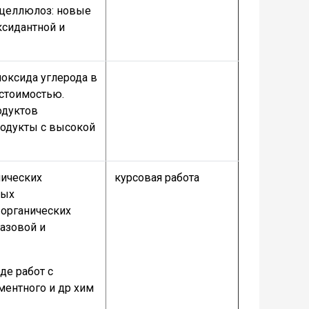
ицеллюлоз: новые
ксидантной и
иоксида углерода в
стоимостью.
одуктов
одукты с высокой
нических
курсовая работа
ных
 органических
азовой и
де работ с
ментного и др хим