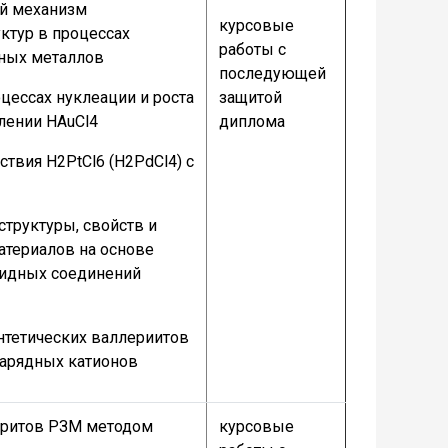
ий механизм
курсовые
ктур в процессах
работы с
ных металлов
последующей
цессах нуклеации и роста
защитой
лении HAuCl4
диплома
ствия H2PtCl6 (H2PdCl4) с
структуры, свойств и
атериалов на основе
сидных соединений
интетических валлериитов
зарядных катионов
рритов РЗМ методом
курсовые