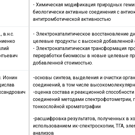
- Химическая модификация природных гем
биологически активные соединения с антио
антитромботической активностью
., в.н.с.
- Электрокаталитическое восстановление д
ниенко
целевые продукты с высокой добавленной 
илий
- Электрокаталитическая трансформация пр
нтьевич
переработки биомассы в новые целевые пр
добавленной стоимостью.
с. Ионин
-основы синтеза, выделения и очистки орга
дислав
соединений, в том числе высокомолекуляр
ксандрович
-оценка состава и реакционной способности
соединений методами спектрофотометрии, г
тонкослойной хроматографии
-расшифровка результатов, полученных в хо
использованием ик-спектроскопии, ТГА, эле
анализов