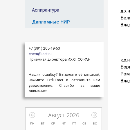
Аспирантура
д.х.н
Бел
Дипломные НИР
Вла
+7 (391) 205-19-50
chem@icct.ru
Приёмная директора ИХХТ СО РАН
к.х.н.
Бор
Ром
Нашли ошибку? Выделите её мышкой,
нажмите Ctrl+Enter и отправьте нам
Вла
уведомление. Спасибо за ваше
внимание!
Август 2026
ПН
ВТ
СР
ЧТ
ПТ
СБ
ВС