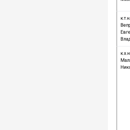
к.т.н.
Веп
Евг
Вла
к.х.н.
Мал
Ник