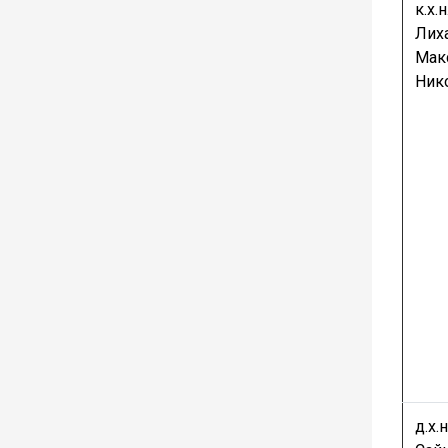
к.х.н.
Лих
Мак
Ник
д.х.н