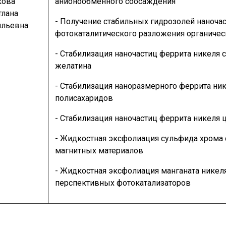
кова
анионообменного соосаждения
тлана
- Получение стабильных гидрозолей наноча
ильевна
фотокаталитического разложения органичес
- Стабилизация наночастиц феррита никеля 
желатина
- Стабилизация наноразмерного феррита ни
полисахаридов
- Стабилизация наночастиц феррита никеля
- Жидкостная эксфолиация сульфида хрома 
магнитных материалов
- Жидкостная эксфолиация манганата никел
перспективных фотокатализаторов