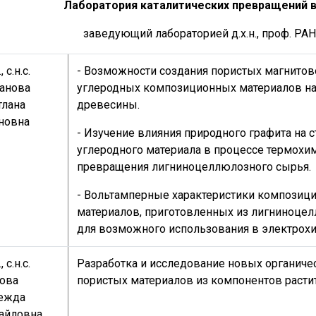
Лаборатория каталитических превращений 
заведующий лабораторией д.х.н., проф. РА
, с.н.с.
- Возможности создания пористых магнито
анова
углеродных композиционных материалов на
тлана
древесины.
новна
- Изучение влияния природного графита на с
углеродного материала в процессе термохи
превращения лигниноцеллюлозного сырья.
- Вольтамперные характеристики композиц
материалов, приготовленных из лигниноце
для возможного использования в электрохи
, с.н.с.
Разработка и исследование новых органиче
ова
пористых материалов из компонентов раст
ежда
айловна