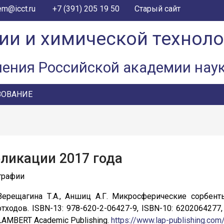
+7 (391) 205 19 50
em@icct.ru
Старый сайт
ии и химической технол
ления Российской академии нау
ЗОВАНИЕ
ликации 2017 года
графии
Верещагина Т.А., Аншиц А.Г. Микросферические сорбен
отходов. ISBN-13: 978-620-2-06427-9, ISBN-10: 620206427
LAMBERT Academic Publishing.
https://www.lap-publishing.com