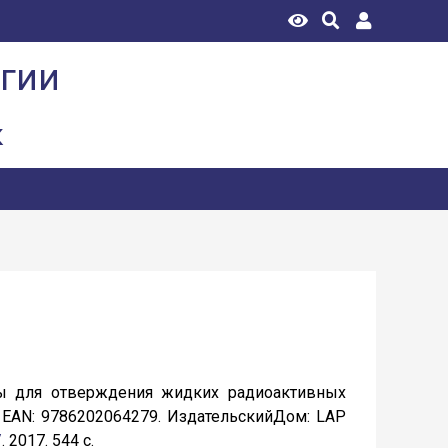
огии
к
ты для отверждения жидких радиоактивных
7, EAN: 9786202064279. ИздательскийДом: LAP
/
. 2017. 544 с.