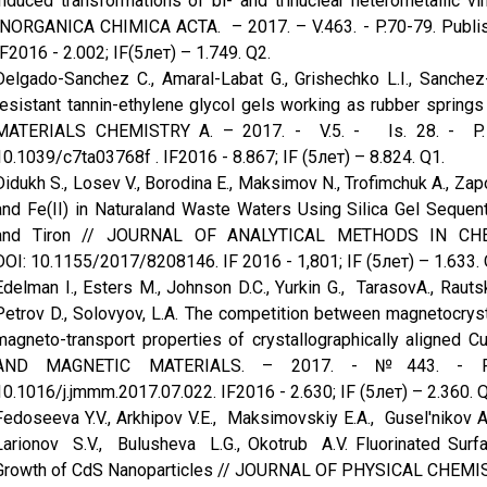
induced transformations of bi- and trinuclear heterometallic 
INORGANICA CHIMICA ACTA. – 2017. – V.463. - P.70-79. Publish
IF2016 - 2.002; IF(5лет) – 1.749. Q2.
Delgado-Sanchez C., Amaral-Labat G., Grishechko L.I., Sanchez-S
resistant tannin-ethylene glycol gels working as rubber spring
MATERIALS CHEMISTRY A. – 2017. - V.5. - Is. 28. - P. 
10.1039/c7ta03768f . IF2016 - 8.867; IF (5лет) – 8.824. Q1.
Didukh S., Losev V., Borodina E., Maksimov N., Trofimchuk A., Zap
and Fe(II) in Naturaland Waste Waters Using Silica Gel Sequen
and Tiron // JOURNAL OF ANALYTICAL METHODS IN CHEMI
DOI: 10.1155/2017/8208146. IF 2016 - 1,801; IF (5лет) – 1.633.
Edelman I., Esters M., Johnson D.C., Yurkin G., TarasovA., Raut
Petrov D., Solovyov, L.A. The competition between magnetocrys
magneto-transport properties of crystallographically aligne
AND MAGNETIC MATERIALS. – 2017. - №443. - P. 
10.1016/j.jmmm.2017.07.022. IF2016 - 2.630; IF (5лет) – 2.360. Q
Fedoseeva Y.V., Arkhipov V.E., Maksimovskiy E.A., Gusel'nikov A.
Larionov S.V., Bulusheva L.G., Okotrub A.V. Fluorinated Sur
Growth of CdS Nanoparticles // JOURNAL OF PHYSICAL CHEMISTRY