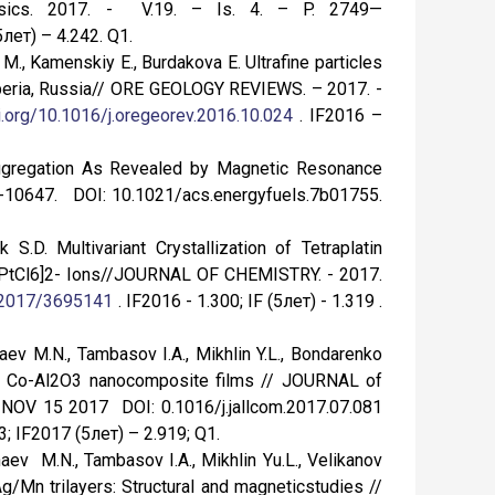
ysics. 2017. - V.19. – Is. 4. – P. 2749—
5лет) – 4.242. Q1.
M., Kamenskiy E., Burdakova E. Ultrafine particles
Siberia, Russia// ORE GEOLOGY REVIEWS. – 2017. -
oi.org/10.1016/j.oregeorev.2016.10.024
. IF2016 –
Aggregation As Revealed by Magnetic Resonance
639-10647. DOI: 10.1021/acs.energyfuels.7b01755.
 S.D. Multivariant Crystallization of Tetraplatin
[PtCl6]2- Ions//JOURNAL OF CHEMISTRY. - 2017.
5/2017/3695141
. IF2016 - 1.300; IF (5лет) - 1.319 .
aev M.N., Tambasov I.A., Mikhlin Y.L., Bondarenko
 of Co-Al2O3 nanocomposite films // JOURNAL of
OV 15 2017 DOI: 0.1016/j.jallcom.2017.07.081
; IF2017 (5лет) – 2.919; Q1.
aev M.N., Tambasov I.A., Mikhlin Yu.L., Velikanov
/Mn trilayers: Structural and magneticstudies //