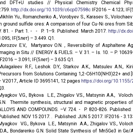
and DFT+U studies // Physical Chemistry Chemical Ph
2759.
http://dx.doi.org/10.1039/c6cp07598c
IF2016 – 4.123; IF(
Mikhlin Yu., Romanchenko A., Vorobyev S., Karasev S., Volochaev 
in ground sulfide ores: A comparison of four Cu-Ni ores from 
V. 81. - Part 1. - - P. 1–9. Published: March 2017.
http://dx.d
3.095; IF(5лет) – 3.449. Q1.
Morozov E.V., Martyanov O.N. , Reversibility of Asphaltene 
Imaging in Situ // ENERGY & FUELS. – V. 31. – Is. 10. – P. 10
IF2016 – 3.091; IF(5лет) – 3.635 Q1.
Mulagaleev R.F., Leshok D.Y., Starkov A.K., Matsulev A.N., Kirik
Precursors from Solutions Containing 1,2-C6H10(NH3)22+ and 
– V.2017., Article ID 3695141, 12 pages
https://doi.org/10.115
Q3.
Myagkov V.G., Bykova L.E., Zhigalov V.S., Matsynin A.A., Voloch
G.N. Thermite synthesis, structural and magnetic properties
ALLOYS AND COMPOUNDS. –V. 724. - P. 820-826. Published: N
Published: NOV 15 2017. . Published: JUN 5 2017. IF2016 - 3.133
Myagkov V.G., Bykova L.E., Matsynin A.A., Zhigalov V.S., Voloch
D.A., Bondarenko G.N. Solid State Synthesis of Mn5Ge3 in Ge/Ag