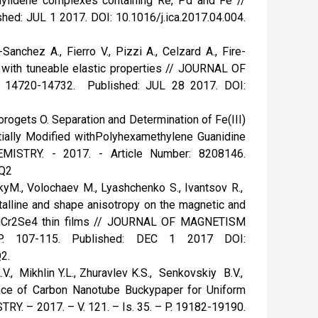
vinylidene complexes containing Re, Pd and Fe //
ed: JUL 1 2017. DOI: 10.1016/j.ica.2017.04.004.
anchez A., Fierro V., Pizzi A., Celzard A., Fire-
s with tuneable elastic properties // JOURNAL OF
14720-14732. Published: JUL 28 2017. DOI:
orogets O. Separation and Determination of Fe(III)
tially Modified withPolyhexamethylene Guanidine
STRY. - 2017. - Article Number: 8208146.
 Q2
skyM., Volochaev M., Lyashchenko S., Ivantsov R.,
talline and shape anisotropy on the magnetic and
d CuCr2Se4 thin films // JOURNAL OF MAGNETISM
107-115. Published: DEC 1 2017 DOI:
2.
V., Mikhlin Y.L., Zhuravlev K.S., Senkovskiy B.V.,
face of Carbon Nanotube Buckypaper for Uniform
. – 2017. – V. 121. – Is. 35. – P. 19182-19190.