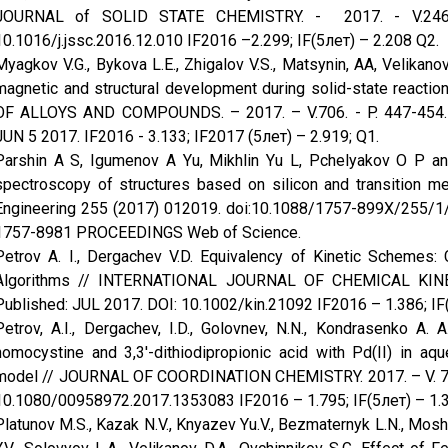
JOURNAL of SOLID STATE CHEMISTRY. - 2017. - V.246.
10.1016/j.jssc.2016.12.010 IF2016 –2.299; IF(5лет) – 2.208 Q2.
Myagkov V.G., Bykova L.E., Zhigalov V.S., Matsynin, AA, Velika
magnetic and structural development during solid-state reacti
OF ALLOYS AND COMPOUNDS. – 2017. – V.706. - P. 447-454. DO
JUN 5 2017. IF2016 - 3.133; IF2017 (5лет) – 2.919; Q1.
Parshin A S, Igumenov A Yu, Mikhlin Yu L, Pchelyakov O P and
spectroscopy of structures based on silicon and transition me
Engineering 255 (2017) 012019. doi:10.1088/1757-899X/255
1757-8981 PROCEEDINGS Web of Science.
Petrov A. I., Dergachev V.D. Equivalency of Kinetic Schemes
Algorithms // INTERNATIONAL JOURNAL OF CHEMICAL KINETI
Published: JUL 2017. DOI: 10.1002/kin.21092 IF2016 – 1.386; IF(
Petrov, A.I., Dergachev, I.D., Golovnev, N.N., Kondrasenko A. A
homocystine and 3,3′-dithiodipropionic acid with Pd(II) in aqu
model // JOURNAL OF COORDINATION CHEMISTRY. 2017. – V. 70. 
10.1080/00958972.2017.1353083 IF2016 – 1.795; IF(5лет) – 1.3
Platunov M.S., Kazak N.V., Knyazev Yu.V., Bezmaternyk L.N., Moshk