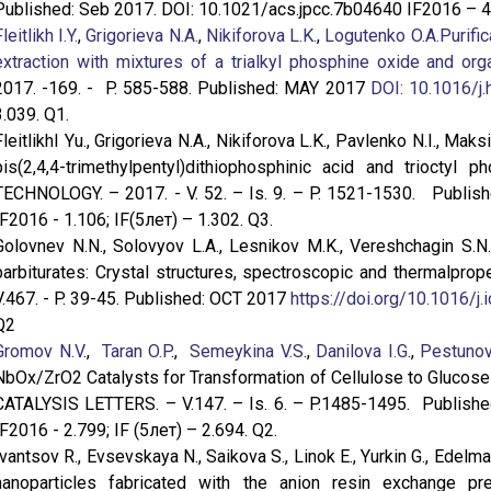
Published: Seb 2017. DOI: 10.1021/acs.jpcc.7b04640 IF2016 – 4.
leitlikh I.Y.
,
Grigorieva N.A.
,
Nikiforova L.K.
,
Logutenko O.A.
Purifi
extraction with mixtures of a trialkyl phosphine oxide and o
2017. -169. - P. 585-588. Published: MAY 2017
DOI: 10.1016/j
3.039. Q1.
FleitlikhI Yu., Grigorieva N.A., Nikiforova L.K., Pavlenko N.I., 
bis(2,4,4-trimethylpentyl)dithiophosphinic acid and trioc
TECHNOLOGY. – 2017. - V. 52. – Is. 9. – P. 1521-1530. Publi
IF2016 - 1.106; IF(5лет) – 1.302. Q3.
Golovnev N.N., Solovyov L.A., Lesnikov M.K., Vereshchagin S.N.
barbiturates: Crystal structures, spectroscopic and thermalp
V.467. - P. 39-45. Published: OCT 2017
https://doi.org/10.1016/j.
Q2
Gromov N.V
.,
Taran O.P
.,
Semeykina V.S
.,
Danilova I.G
.,
Pestunov
NbOx/ZrO2 Catalysts for Transformation of Cellulose to Glucose
CATALYSIS LETTERS. – V.147. – Is. 6. – P.1485-1495. Publish
IF2016 - 2.799; IF (5лет) – 2.694. Q2.
Ivantsov R., Evsevskaya N., Saikova S., Linok E., Yurkin G., Edel
nanoparticles fabricated with the anion resin exchange 