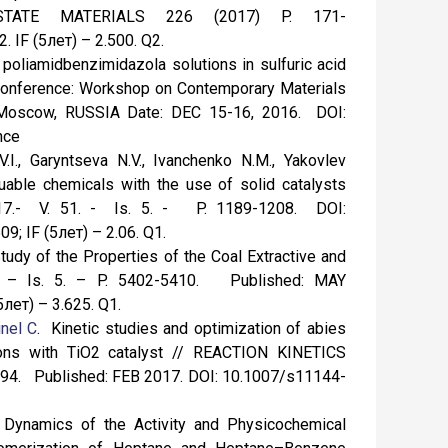
TATE MATERIALS 226 (2017) P. 171-
2. IF (5лет) – 2.500. Q2.
 poliamidbenzimidazola solutions in sulfuric acid
onference: Workshop on Contemporary Materials
n: Moscow, RUSSIA Date: DEC 15-16, 2016. DOI:
nce
I., Garyntseva N.V., Ivanchenko N.M., Yakovlev
luable chemicals with the use of solid catalysts
.- V. 51. - Is. 5. - P. 1189-1208. DOI:
; IF (5лет) – 2.06. Q1.
udy of the Properties of the Coal Extractive and
. – Is. 5. – P. 5402-5410. Published: MAY
лет) – 3.625. Q1.
inel C
. Kinetic studies and optimization of abies
ions with TiO2 catalyst // REACTION KINETICS
94. Published: FEB 2017. DOI: 10.1007/s11144-
. Dynamics of the Activity and Physicochemical