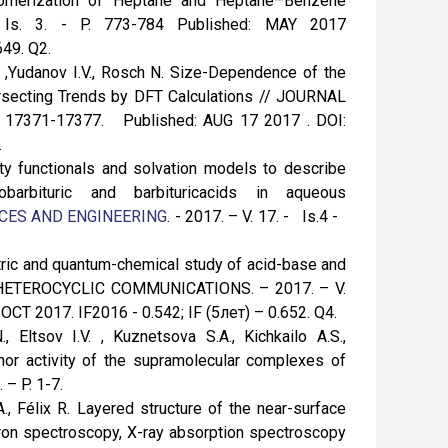
somerization of Heptane and Heptane–Benzene
Is. 3. - P. 773-784 Published: MAY 2017
49. Q2.
 A ,Yudanov I.V., Rosch N. Size-Dependence of the
ersecting Trends by DFT Calculations // JOURNAL
 17371-17377. Published: AUG 17 2017 . DOI:
.
y functionals and solvation models to describe
barbituric and barbituricacids in aqueous
CES AND ENGINEERING
. - 2017. – V. 17. - Is.4 -
tric and quantum-chemical study of acid-base and
n // HETEROCYCLIC COMMUNICATIONS. – 2017. – V.
 OCT 2017. IF2016 - 0.542; IF (5лет) – 0.652. Q4.
, Eltsov I.V. , Kuznetsova S.A., Kichkailo A.S.,
mor activity of the supramolecular complexes of
 – P. 1-7.
., Félix R. Layered structure of the near-surface
tron spectroscopy, X-ray absorption spectroscopy