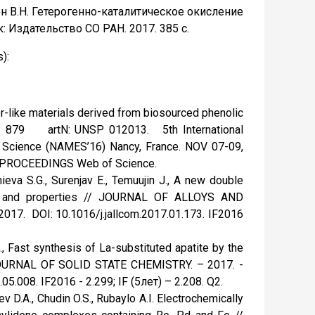
мон В.Н. Гетерогенно-каталитическое окисление
 Издательство СО РАН. 2017. 385 с.
):
bber-like materials derived from biosourced phenolic
 V: 879 artN: UNSP 012013. 5th International
 Science (NAMES’16) Nancy, France. NOV 07-09,
 PROCEEDINGS Web of Science.
hieva S.G., Surenjav E., Temuujin J., A new double
ture and properties // JOURNAL OF ALLOYS AND
017. DOI: 10.1016/j.jallcom.2017.01.173. IF2016
.A., Fast synthesis of La-substituted apatite by the
/ JOURNAL OF SOLID STATE CHEMISTRY. – 2017. -
05.008. IF2016 - 2.299; IF (5лет) – 2.208. Q2.
ev D.A., Chudin O.S., Rubaylo A.I. Electrochemically