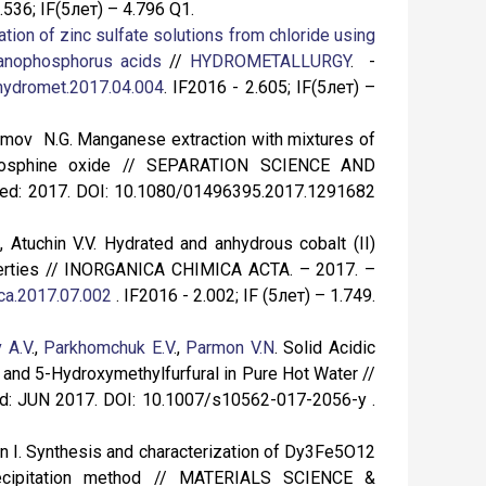
536; IF(5лет) – 4.796 Q1.
cation of zinc sulfate solutions from chloride using
rganophosphorus acids
//
HYDROMETALLURGY
. -
.hydromet.2017.04.004
. IF2016 - 2.605; IF(5лет) –
Maksimov N.G. Manganese extraction with mixtures of
tyl phosphine oxide // SEPARATION SCIENCE AND
shed: 2017. DOI: 10.1080/01496395.2017.1291682
, Atuchin V.V. Hydrated and anhydrous cobalt (II)
roperties // INORGANICA CHIMICA ACTA. – 2017. –
ica.2017.07.002
. IF2016 - 2.002; IF (5лет) – 1.749.
 A.V
.,
Parkhomchuk E.V
.,
Parmon V.N
. Solid Acidic
 and 5-Hydroxymethylfurfural in Pure Hot Water //
ed: JUN 2017. DOI: 10.1007/s10562-017-2056-y .
man I. Synthesis and characterization of Dy3Fe5O12
precipitation method // MATERIALS SCIENCE &