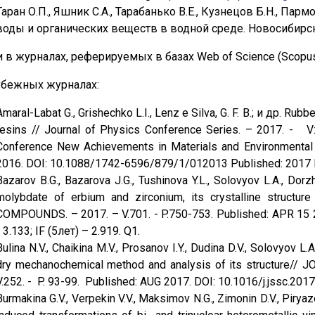
Таран О.П., Яшник С.А., Тарабанько В.Е., Кузнецов Б.Н., Пар
воды и органических веществ в водной среде. Новосибирск:
и в журналах, реферируемых в базах Web of Science (Scopus
убежных журналах:
Amaral-Labat G., Grishechko L.I., Lenz e Silva, G. F. B.; и др. Ru
resins // Journal of Physics Conference Series. – 2017. -
Conference New Achievements in Materials and Environmental
2016. DOI: 10.1088/1742-6596/879/1/012013 Published: 2017
Bazarov B.G., Bazarova J.G., Tushinova Y.L., Solovyov L.A., Dorz
molybdate of erbium and zirconium, its crystalline struc
COMPOUNDS. – 2017. – V.701. - P.750-753. Published: APR 15 2
- 3.133; IF (5лет) – 2.919. Q1.
Bulina N.V., Chaikina M.V., Prosanov I.Y., Dudina D.V., Solovyov L
dry mechanochemical method and analysis of its structure/
V.252. - P. 93-99. Published: AUG 2017. DOI: 10.1016/j.jssc.2017.
Burmakina G.V., Verpekin V.V., Maksimov N.G., Zimonin D.V., Piryaz