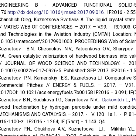
ENGINEERING B - ADVANCED FUNCTIONAL SOLID-S
176
http://dx.doi.org/10.1016/j.mseb.2017.09.016
. IF2016 - 2.55
Khanchich Oleg, Kuznetsova Svetlana A. The liquid crystal state
// MATEC WEB OF CONFERENCES. – 2017. – V.99. - P.01003. C
and Technologies in the Aviation Industry (CMTAI) Locatio
10.1051/matecconf/20179901003 PROCEEDINGS Web of Scie
Kuznetsov B.N., Chesnokov N.V., Yatsenkova O.V., Sharypov V.
V.A., Green catalytic valorization of hardwood biomass into va
// JOURNAL OF WOOD SCIENCE AND TECHNOLOGY. – 2017
10.1007/s00226-017-0926-5. Published: SEP 2017. IF2016 - 1.509
Kuznetsov P.N., Kamenskiy E.S., Kuznetsova L.I. Comparative St
Commercial Pitches // ENERGY & FUELS. – 2017. – V.31
2017DOI: 10.1021/acs.energyfuels.7b00158 IF2016 – 3.091; IF(5
Kuznetsov B.N., Sudakova I.G., Garyntseva N.V.,
Djakovitch L
.,
P
wood fractionation by hydrogen peroxide under mild condit
MECHANISMS AND CATALYSIS. – 2017. - V. 120 Is.1. - P. 81-
016-1100-z . IF2016 - 1.264; IF (5лет) – 1.143. Q4.
Kuznetsov P.N., Obukhova A.V., Kuznetsova L.I., Mikhlin Y.L