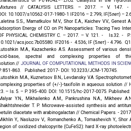
Characteristics of Pt/WO42−–ZrO2 Catalysts in the Hydroi
Mixtures // CATALYSIS LETTERS. – 2017. – V. 147. - 
DOI: 10.1007/s10562-017-1980-1 IF2016 – 2.799; IF(5лет) – 2.6
Laletina S.S., Mamatkulov M.V., Shor E.A., Kaichev V.V., Genest
Adsorption Energy of CO on Pt Nanoparticles: Tracing Two Int
OF PHYSICAL CHEMISTRY C. – 2017. – V. 121. - Is.32. - P.
10.1021/acs.jocc.7b05580. IF2016 - 4.536; IF (5лет) - 4.796. Q1
Lutoshkin M.A., Kazachenko A.S. Assessment of various densit
acid-base, spectral and complexing properties of thio
solution //
JOURNAL OF COMPUTATIONAL METHODS IN SCIEN
P. 851-863. Published: 2017- DOI: 10.3233/JCM-170745.
Lutoshkin M.A., Kuznetsov B.N., Levdansky V.A. Spectrophotome
complexing properties of (+/-)-taxifolin in aqueous solutio
23. – Is. 5. – P. 395-400. DOI: 10.1515/hc-2017-0075. Published:
Malyar Y.N., Mikhailenko A.M., Pankrushina N.A., Mikheev A.N.
Shakhtshneider T. P. Microwave-assisted synthesis and antitu
betulin diacetate with arabinogalactan // Chemical Papers. - 2017.
Mikhlin Y., Nasluzov V., Romanchenko A., Tomashevich Y., Shor A
region of oxidized chalcopyrite (CuFeS2): hard X-ray photoelec