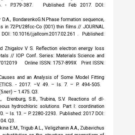
 - P.379-387. Published: Feb 2017. DOI:
nov D.A., BondarenkoG.N.Phase formation sequence,
ons in 72Pt/28fcc-Co (001) thin films // JOURNAL
I: 10.1016/j.jallcom.2017.02.261 . Published:
 Zhigalov V S. Reflection electron energy loss
tals // IOP Conf. Series: Materials Science and
/1/012019 Online ISSN: 1757-899X Print ISSN:
: Causes and an Analysis of Some Model Fitting
CS. - 2017. –V. 49. – Is. 7. – P. 494-505.
5лет) – 1.475. Q3.
., Erenburg, S.B., Trubina, S.V. Reactions of dl-
eous hydrochloric solutions. Part I: coordination
– Is. 13. – P. 2280-2293. Published: 2017 DOI:
04. Q3.
ina E.M., Trigub A.L., Veligzhanin A.A., Zubavichus