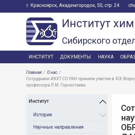
г. Красноярск, Академгородок, 50, стр. 24
ch
Институт хим
Сибирского отде
ИНСТИТУТ
ДОКУМЕНТЫ
НАУКА
ОБРА
Главная
/
О нас
/
Сотрудники ИХХТ СО РАН приняли участие в XIX Вс
профессора Л.М. Горностаева
Институт
Сот
История
на
ОБ
Научные направления