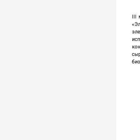
III
«Э
эле
исп
ко
сы
био