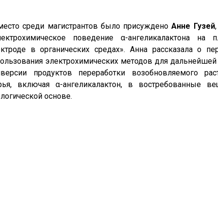
 место среди магистрантов было присуждено
Анне Гузей
лектрохимическое поведение α-ангеликалактона на п
ктроде в органических средах». Анна рассказала о пе
ользования электрохимических методов для дальнейшей
нверсии продуктов переработки возобновляемого раст
рья, включая α-ангеликалактон, в востребованные ве
логической основе.