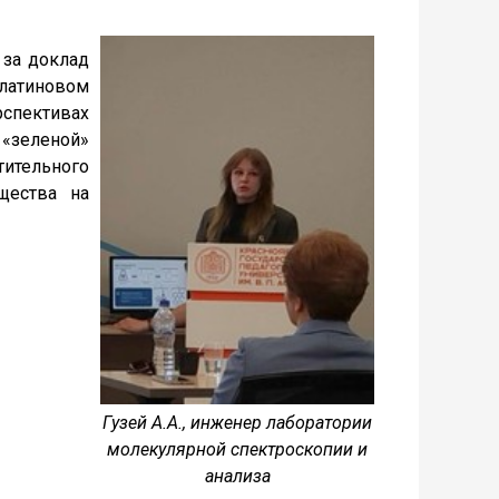
, за доклад
латиновом
рспективах
 «зеленой»
ительного
щества на
Гузей А.А., инженер лаборатории
молекулярной спектроскопии и
анализа