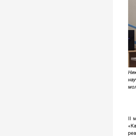
Ни
на
мол
II 
«Ка
ре