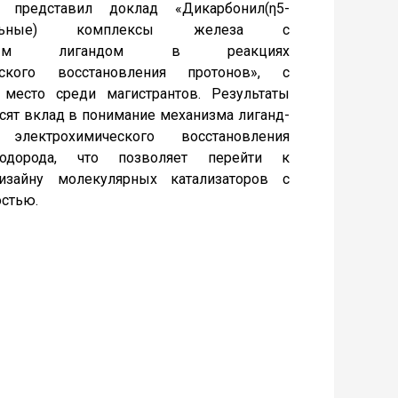
ов
представил доклад «Дикарбонил(η5-
енильные) комплексы железа с
иновым лигандом в реакциях
ческого восстановления протонов», с
место среди магистрантов. Результаты
сят вклад в понимание механизма лиганд-
 электрохимического восстановления
одорода, что позволяет перейти к
изайну молекулярных катализаторов с
остью.