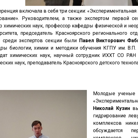
ренция включала в себя три секции: «Экспериментальная
ование». Руководителем, а также экспертом первой с
р химических наук, профессор кафедры физической и нео
рситета, председатель Красноярского регионального от
 среди экспертов секции были
Павел Викторович Фаб
ры биологии, химии и методики обучения КГПУ им. В.П.
дат химических наук, научный сотрудник ИХХТ СО РА
еских наук, преподаватель Красноярского детского техноп
Молодые ученые 
«Эксперименталь
Николай Кузин
вы
гидрирование лев
комплексов никел
обсуждается пе
комплексов ник