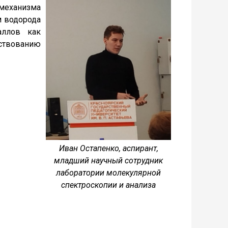
еханизма
м водорода
аллов как
нствованию
Иван Остапенко, аспирант,
младший научный сотрудник
лаборатории молекулярной
спектроскопии и анализа