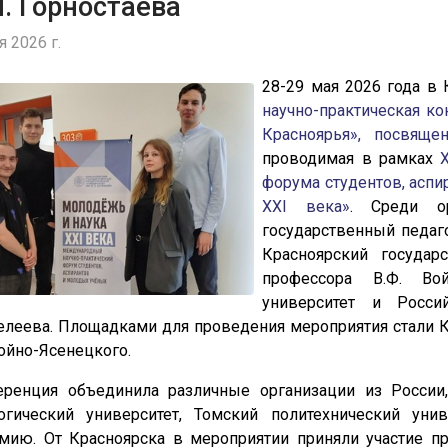
. Горностаева
 2026 г.
28-29 мая 2026 года в
научно-практическая к
Красноярья», посвяще
проводимая в рамках
форума студентов, асп
XXI века»
. Среди ор
государственный педаго
Красноярский государ
профессора В.Ф. Вой
университет и Росси
леева. Площадками для проведения мероприятия стали КГ
Войно-Ясенецкого.
ренция объединила различные организации из России
огический университет, Томский политехнический уни
мию. От Красноярска в мероприятии приняли участие пр