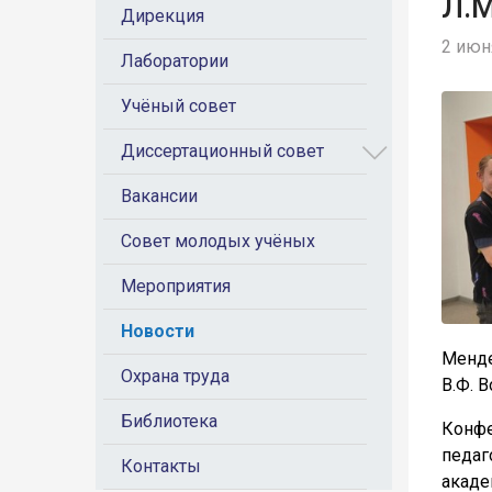
Л.М
Дирекция
2 июня
Лаборатории
Учёный совет
Диссертационный совет
Вакансии
Совет молодых учёных
Мероприятия
Новости
Менде
Охрана труда
В.Ф. 
Библиотека
Конфе
педаг
Контакты
акаде