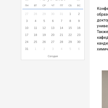
ПН
ВТ
СР
ЧТ
ПТ
СБ
ВС
Конфе
образ
27
28
29
30
31
1
2
докто
3
4
5
6
7
8
9
униве
10
11
12
13
14
15
16
Также
17
18
19
20
21
22
23
кафед
24
25
26
27
28
29
30
канди
химич
31
1
2
3
4
5
6
Сегодня