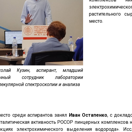
электрохимическо
растительного сы
место.
колай Кузин, аспирант, младший
учный сотрудник лаборатории
екулярной спектроскопии и анализа
место среди аспирантов занял
Иван Остапенко
, с доклад
талитическая активность POCOP пинцерных комплексов ни
акциях электрохимического выделения водорода». Исс