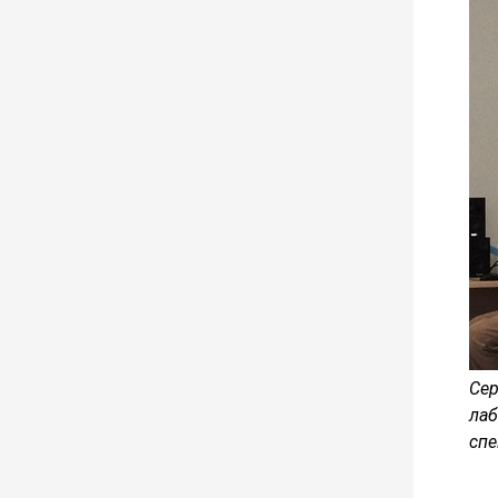
Се
ла
спе