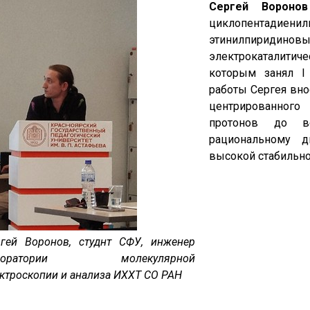
Сергей Ворон
циклопентади
этинилпирид
электрокаталити
которым занял I 
работы Сергея вно
центрированного
протонов до в
рациональному д
высокой стабильн
ргей Воронов, студнт СФУ, инженер
боратории молекулярной
ктроскопии и анализа ИХХТ СО РАН