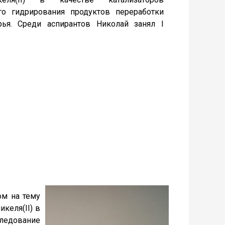
го гидрирования продуктов переработки
рья. Среди аспирантов Николай занял I
ом на тему
келя(II) в
ледование