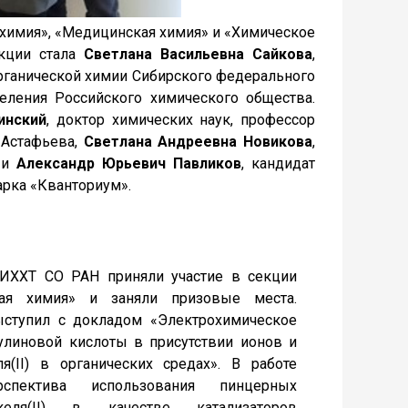
 химия», «Медицинская химия» и «Химическое
екции стала
Светлана Васильевна Сайкова
,
рганической химии Сибирского федерального
деления Российского химического общества.
инский
, доктор химических наук, профессор
 Астафьева,
Светлана Андреевна Новикова
,
Н и
Александр Юрьевич Павликов
, кандидат
арка «Кванториум».
ИХХТ СО РАН приняли участие в секции
ная химия» и заняли призовые места.
ступил с докладом «Электрохимическое
улиновой кислоты в присутствии ионов и
я(II) в органических средах». В работе
рспектива использования пинцерных
еля(II) в качестве катализаторов