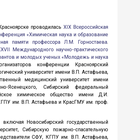
 Красноярске проводилась
XIX Всероссийская
онференция «Химическая наука и образование
нная памяти профессора Л.М. Горностаева
.
XXVII Международного научно-практического
ирантов и молодых ученых «Молодежь и наука
ганизаторов конференции Красноярский
гический университет имени В.П. Астафьева,
ственный медицинский университет имени
но-Ясенецкого, Сибирский федеральный
йское химическое общество имени Д.И.
ПУ им. В.П. Астафьева и КрасГМУ им. проф.
, включая Новосибирский государственный
верситет, Сибирскую пожарно-спасательную
едставители СФУ, КГПУ им. В.П. Астафьева,