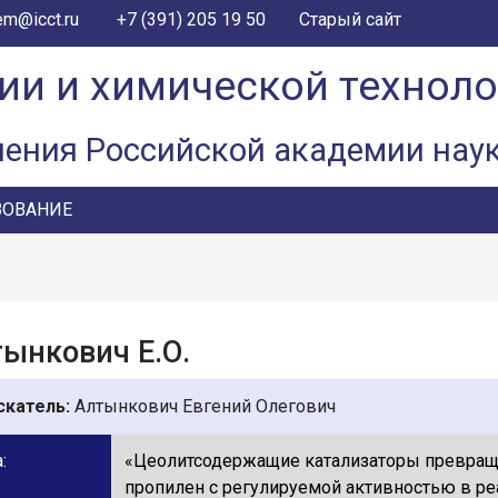
+7 (391) 205 19 50
em@icct.ru
Старый сайт
ии и химической технол
ления Российской академии нау
ЗОВАНИЕ
ынкович Е.О.
скатель:
Алтынкович Евгений Олегович
:
«Цеолитсодержащие катализаторы превращ
пропилен с регулируемой активностью в ре