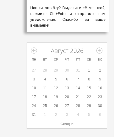
Нашли ошибку? Выделите её мышкой,
нажмите Ctrl+Enter и отправьте нам
уведомление. Спасибо за ваше
внимание!
Август 2026
ПН
ВТ
СР
ЧТ
ПТ
СБ
ВС
27
28
29
30
31
1
2
3
4
5
6
7
8
9
10
11
12
13
14
15
16
17
18
19
20
21
22
23
24
25
26
27
28
29
30
31
1
2
3
4
5
6
Сегодня