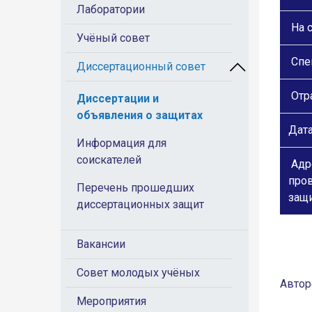
Лаборатории
На с
Учёный совет
Спе
Диссертационный совет
Отра
Диссертации и
объявления о защитах
Дат
Информация для
соискателей
Адр
про
Перечень прошедших
защ
диссертационных защит
Вакансии
Совет молодых учёных
Автор
Мероприятия