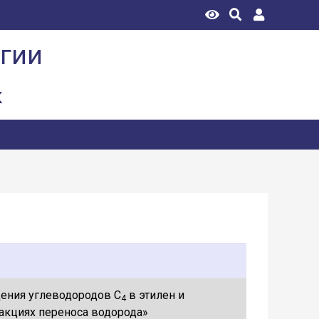
огии
к
ения углеводородов С
в этилен и
4
акциях переноса водорода»