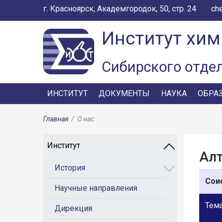
г. Красноярск, Академгородок, 50, стр. 24
ch
Институт хим
Сибирского отде
ИНСТИТУТ
ДОКУМЕНТЫ
НАУКА
ОБРА
Главная
/
О нас
Институт
Алт
История
Сои
Научные направления
Тема
Дирекция